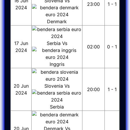
16 Jun
Slovenia Vs
23:00
1 - 1
2024
Denmark
17 Jun
Serbia Vs
02:00
0 - 1
2024
Inggris
20 Jun
Slovenia Vs
20:00
1 - 1
2024
Serbia
20 Jun
Denmark Vs