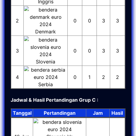
Inggris
2
0
0
3
3
Denmark
3
0
0
3
3
Slovenia
4
0
1
2
2
Serbia
Jadwal & Hasil Pertandingan Grup C :
Tanggal
Pertandingan
Jam
Hasil