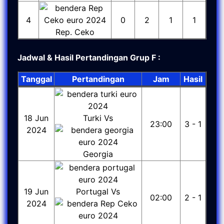
4
0
2
1
1
Rep. Ceko
Jadwal & Hasil Pertandingan Grup F :
Tanggal
Pertandingan
Jam
Hasil
18 Jun
Turki Vs
23:00
3 - 1
2024
Georgia
19 Jun
Portugal Vs
02:00
2 - 1
2024