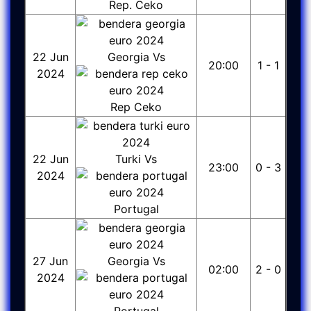
Rep. Ceko
22 Jun
Georgia Vs
20:00
1 - 1
2024
Rep Ceko
22 Jun
Turki Vs
23:00
0 - 3
2024
Portugal
27 Jun
Georgia Vs
02:00
2 - 0
2024