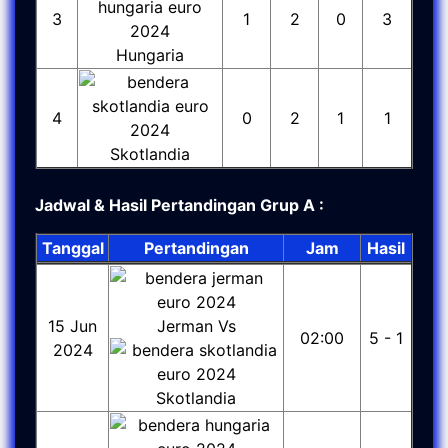
3
1
2
0
3
Hungaria
4
0
2
1
1
Skotlandia
Jadwal & Hasil Pertandingan Grup A :
Tanggal
Pertandingan
Jam
Hasil
15 Jun
Jerman Vs
02:00
5 - 1
2024
Skotlandia