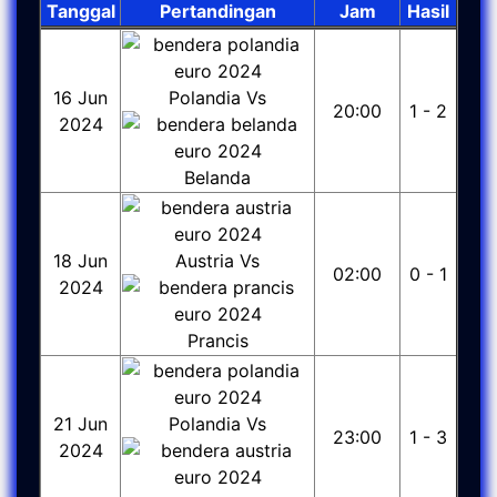
Tanggal
Pertandingan
Jam
Hasil
16 Jun
Polandia Vs
20:00
1 - 2
2024
Belanda
18 Jun
Austria Vs
02:00
0 - 1
2024
Prancis
21 Jun
Polandia Vs
23:00
1 - 3
2024