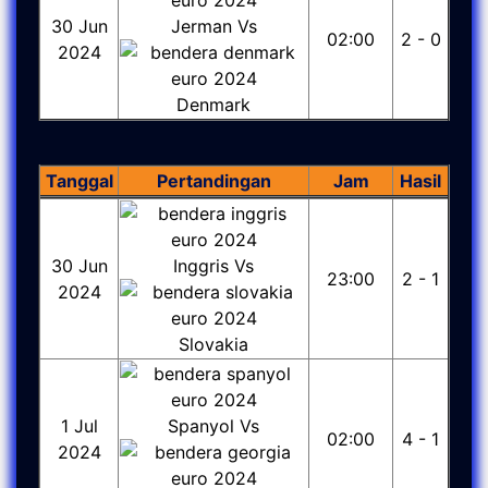
30 Jun
Jerman Vs
02:00
2 - 0
2024
Denmark
Tanggal
Pertandingan
Jam
Hasil
30 Jun
Inggris Vs
23:00
2 - 1
2024
Slovakia
1 Jul
Spanyol Vs
02:00
4 - 1
2024