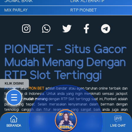
JADWAL BANK
LINK ALTERNATIF
MIX PARLAY
RTP PIONBET
PIONBET - Situs Gacor
Mudah Menang Dengan
RTP Slot Tertinggi
KLIK DISINI!
PIONBET
atau
PION BET
adalah bandar atau agen taruhan online terbaik dan
terpercaya di Indonesia. Untuk anda yang ingin menikmati sensasi jackpot
situs gacor mudah menang
dengan RTP Slot tertinggi saat ini, Pionbet adalah
pilihan yang tepat. Selain merasakan kenyamanan dalam bermain dengan
teknologi canggih dan fitur keamanan yang sangat baik anda juga akan
mendapakan kesenangan dan pengalaman yang menyenangkan dalam bermain
slot bersama kami.
Dengan banyak pilihan permainan yang disediakan anda tidak perlu ragu daftar
BERANDA
DAFTAR
PROMOSI
LIVE CHAT
situs judi online terpercaya bersama kami. Cukup daftar dengan 1 ID anda