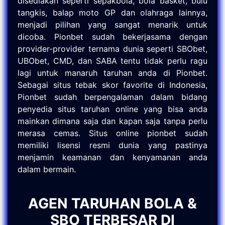
disediakan seperti sepakbola, bola basket, bulu
tangkis, balap moto GP dan olahraga lainnya,
menjadi pilihan yang sangat menarik untuk
dicoba. Pionbet sudah bekerjasama dengan
provider-provider ternama dunia seperti SBObet,
UBObet, CMD, dan SABA tentu tidak perlu ragu
lagi untuk manaruh taruhan anda di Pionbet.
Sebagai situs tebak skor favorite di Indonesia,
Pionbet sudah berpengalaman dalam bidang
penyedia situs taruhan online yang bisa anda
mainkan dimana saja dan kapan saja tanpa perlu
merasa cemas. Situs online pionbet sudah
memiliki lisensi resmi dunia yang pastinya
menjamin keamanan dan kenyamanan anda
dalam bermain.
AGEN TARUHAN BOLA &
SBO TERBESAR DI