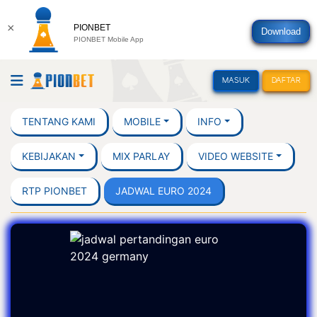
×
PIONBET
Download
PIONBET Mobile App
MASUK
DAFTAR
TENTANG KAMI
MOBILE
INFO
KEBIJAKAN
MIX PARLAY
VIDEO WEBSITE
RTP PIONBET
JADWAL EURO 2024