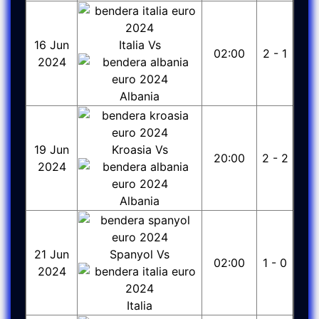
16 Jun
Italia Vs
02:00
2 - 1
2024
Albania
19 Jun
Kroasia Vs
20:00
2 - 2
2024
Albania
21 Jun
Spanyol Vs
02:00
1 - 0
2024
Italia