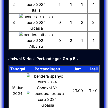
2
1
1
1
4
Italia
3
0
1
2
2
Kroasia
4
0
2
1
1
Albania
Jadwal & Hasil Pertandingan Grup B :
Tanggal
Pertandingan
Jam
Hasil
15 Jun
Spanyol Vs
23:00
3 - 0
2024
Kroasia