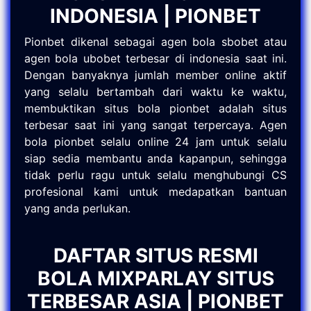
INDONESIA | PIONBET
Pionbet dikenal sebagai agen bola sbobet atau
agen bola ubobet terbesar di indonesia saat ini.
Dengan banyaknya jumlah member online aktif
yang selalu bertambah dari waktu ke waktu,
membuktikan situs bola pionbet adalah situs
terbesar saat ini yang sangat terpercaya. Agen
bola pionbet selalu online 24 jam untuk selalu
siap sedia membantu anda kapanpun, sehingga
tidak perlu ragu untuk selalu menghubungi CS
profesional kami untuk medapatkan bantuan
yang anda perlukan.
DAFTAR SITUS RESMI
BOLA MIXPARLAY SITUS
TERBESAR ASIA | PIONBET